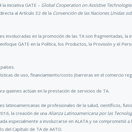
la iniciativa GATE –
Global Cooperation on Assistive Technologie
irecta al Artículo 32 de la
Convención de las Naciones Unidas sob
s involucradas en la promoción de las TA son fragmentadas, la in
l enfoque GATE en la Política, los Productos, la Provisión y el Per
 países.
erísticas de uso, financiamiento/costo (barreras en el comercio re
a quienes actúan en la prestación de servicios de TA.
s latinoamericanas de profesionales de la salud, científicos, fu
2016, la creación de una
Alianza Latinoamericana por las Tecnologí
tada especialmente a involucrarse en ALATA y se comprometió a ll
vés del Capítulo de TA de AATO.