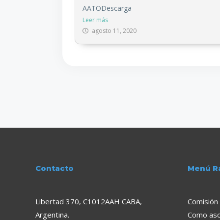
AATODescarga
Leer más
agosto 11, 2020
Contacto
Menú R
Libertad 370, C1012AAH CABA,
Comisión 
Argentina.
Como aso