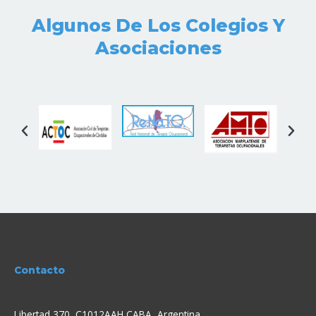
Algunos De Los Colegios Y
Asociaciones
Contacto
Libertad 370, C1012AAH CABA, Argentina.